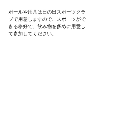
ボールや用具は日の出スポーツクラ
ブで用意しますので、スポーツがで
きる格好で、飲み物を多めに用意し
て参加してください。
体育館での種目に参加される方は、
体育館シューズをご用意ください。
当日のけがなどについては、日の出
スポーツクラブで加入している傷害
保険で対応させていただきます、