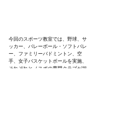
今回のスポーツ教室では、野球、サ
ッカー、バレーボール・ソフトバレ
ー、ファミリーバドミントン、空
手、女子バスケットボールを実施、
それぞれヒノスポの専門クラブが担
当いたしました。
1回の参加者は、10～30名くらい、地
域のみなさんが気軽にスポーツを楽
しむ場になっていること、ヒノスポ
のメンバーと地域のみなさんの交流
機会になっており、これからも続け
てまいります。
ヒノスポでは、今回開催した種目